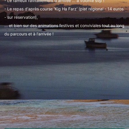
- Le fameux ravitaillement d'arrivée ... à volonté svp !
- Le repas d'après course 'Kig Ha Farz' (plat régional - 14 euros
- sur réservation),
... et bien sur des animations festives et conviviales tout au long
du parcours et à l'arrivée !