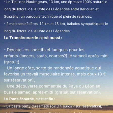
- Le Trail des Naufrageurs, 13 km, une épreuve 100% nature le
long du littoral de la Côte des Légendes entre Kerlouan et
Guissény, un parcours technique et plein de relances,
- 2 marches côtières, 12 km et 18 km, balades sympathiques le
long du littoral de la Côte des Légendes,
La Transléonarde c'est aussi :
- Des ateliers sportifs et ludiques pour les
enfants (lancers, sauts, courses?) le samedi après-midi
(gratuit),
- Un longe côte, sorte de randonnée aquatique qui
favorise un travail musculaire intense, mais doux (3 €
sur réservation),
- Une découverte commentée du Pays du Léon en
bus (le samedi après-midi (gratuit sur réservation),
La Transléonarde, c'est enfin :
- La pasta party du samedi soir (14 euros - sur réservation),