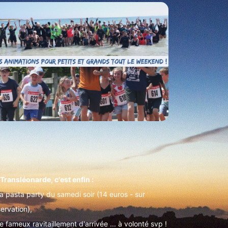
 Transléonarde, c'est enfin :
La pasta party du samedi soir (14 euros - sur
ervation),
e fameux ravitaillement d'arrivée ... à volonté svp !