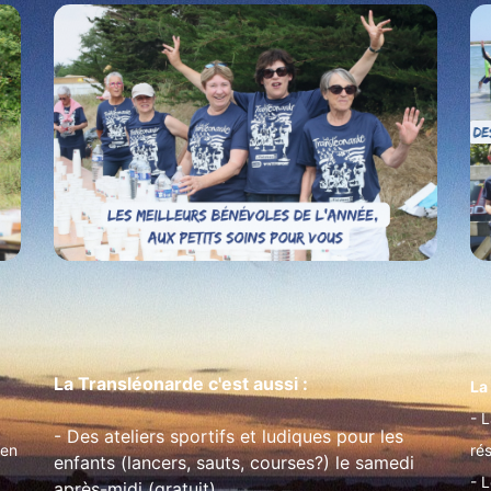
La Transléonarde c'est aussi :
La
- 
- Des ateliers sportifs et ludiques pour les
 en
rés
enfants (lancers, sauts, courses?) le samedi
- L
après-midi (gratuit),