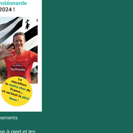
gnements
e à pied et les