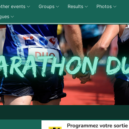
ther events
Groups
Results
Photos
gues
Edition 2027 du Ma